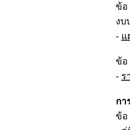
ข้
งบ
-
แ
ข้
-
ร
การ
ข้อ