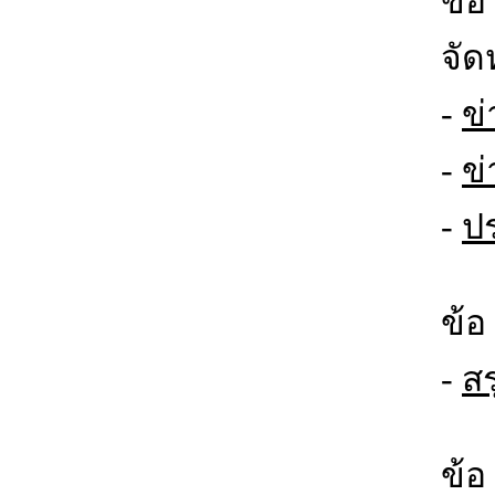
ข้อ
จัด
-
ข่
-
ข่
-
ป
ข้อ
-
สร
ข้อ