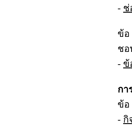
-
ช่
ข้อ
ชอ
-
ข้
การ
ข้อ
-
ก