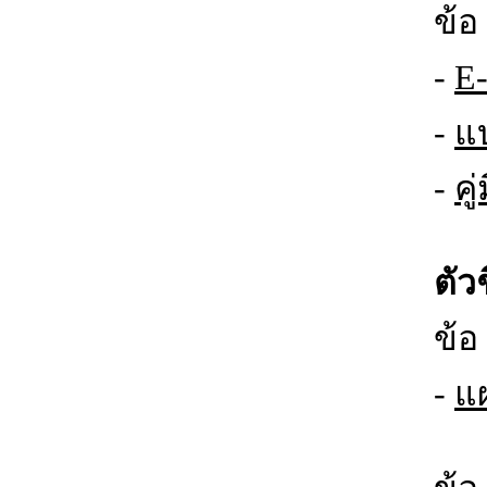
ข้อ
-
E-
-
แ
-
คู
ตัวช
ข้อ
-
แผ