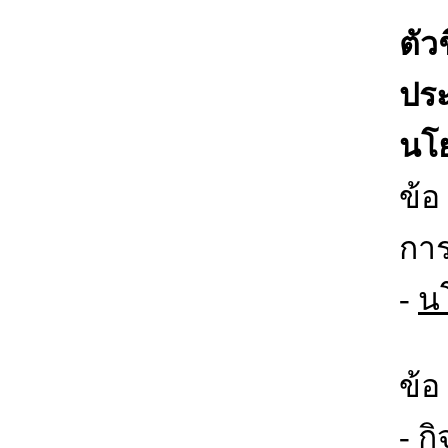
ตัว
ประ
นโย
ข้อ
การ
-
นโ
ข้อ
-
ก