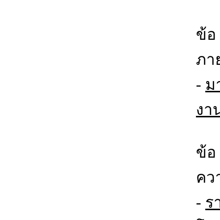
ข้อ
ภา
-
ม
งา
ข้อ
คว
-
ร