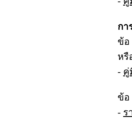
-
คู
กา
ข้อ
หรื
-
ค
ข้อ
-
ร