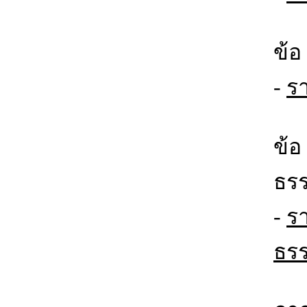
ข้อ
-
ร
ข้อ
ธร
-
ร
ธร