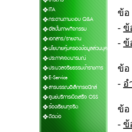
ITA
ข้อ
กระดานถามตอบ Q&A
-
ข้
อัลบั้มภาพกิจกรรม
เอกสาร/รายงาน
-
ข้
นโยบายคุ้มครองข้อมูลส่วนบุคคล
ประกาศเจตนารมณ์
ข้อ
ประมวลจริยธรรมข้าราชการ
E-Service
-
อ
สารบรรณอิเล็กทรอนิกส์
ศูนย์บริการเบ็ดเสร็จ OSS
ร้องเรียนทุจริต
ข้อ
ติดต่อ
-
ข