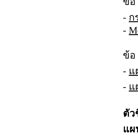
ข้
-
ก
-
Me
ข้
-
แ
-
แ
ตัว
แผ