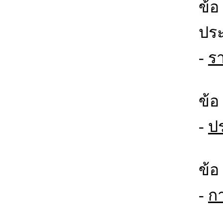
ข้
ประ
-
ร
ข้อ
-
ป
ข้อ
-
ก