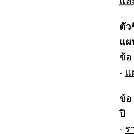
แล
ตัว
แผน
ข้อ
-
แผ
ข้อ
ปี
-
ร