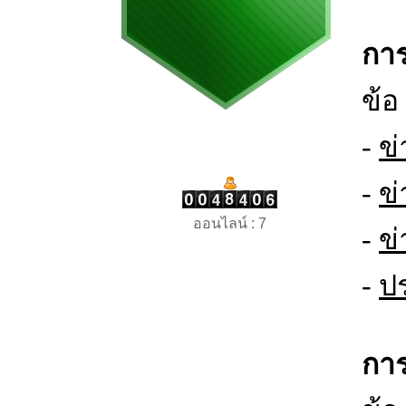
การ
ข้อ
-
ข
-
ข
ออนไลน์ : 7
-
ข่
-
ป
การ