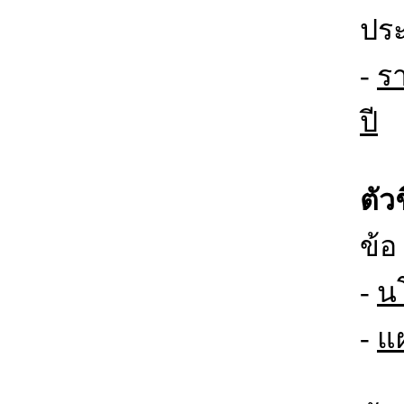
ประ
-
ร
ปี
ตัว
ข้
-
น
-
แ