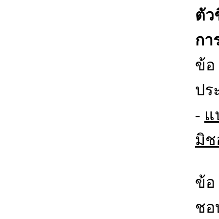
ตัว
การ
ข้อ
ปร
-
แน
มิ
ข้อ
ชอ