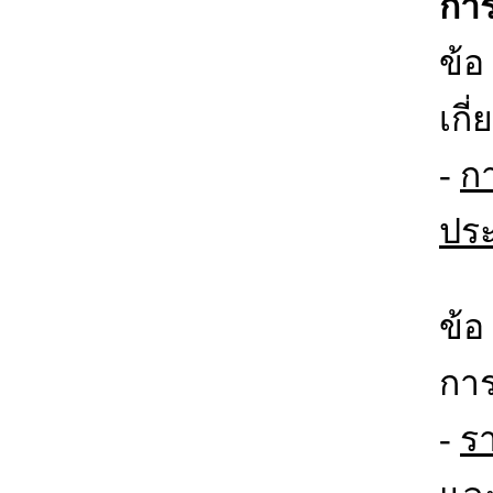
การ
ข้อ
เกี
-
ก
ประ
ข้อ
การ
-
ร