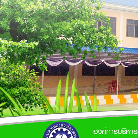
องค์การบริหา